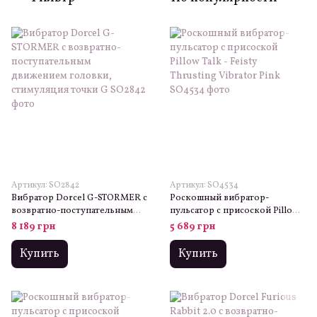
Артикул: SO2842
Артикул: SO4534
Вибратор Dorcel G-STORMER с
Роскошный вибратор-
возвратно-поступательным
пульсатор с присоской Pillow
движением головки,
Talk - Feisty Thrusting Vibrator
8 189 грн
5 689 грн
стимуляция точки G
Pink
Купить
Купить