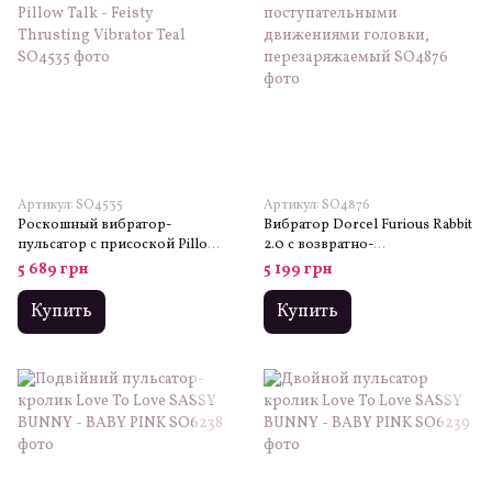
Артикул: SO4535
Артикул: SO4876
Роскошный вибратор-
Вибратор Dorcel Furious Rabbit
пульсатор с присоской Pillow
2.0 с возвратно-
Talk - Feisty Thrusting Vibrator
поступательными
5 689 грн
5 199 грн
Teal
движениями головки,
перезаряжаемый
Купить
Купить