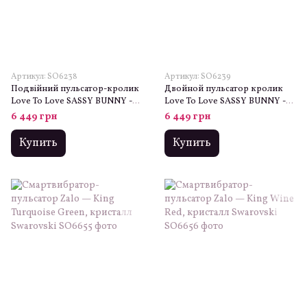
Артикул: SO6238
Артикул: SO6239
Подвійний пульсатор-кролик
Двойной пульсатор кролик
Love To Love SASSY BUNNY -
Love To Love SASSY BUNNY -
BABY PINK
BABY PINK
6 449 грн
6 449 грн
Купить
Купить