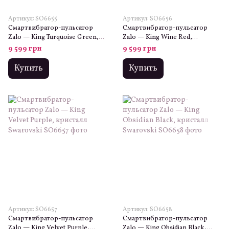
Артикул: SO6655
Артикул: SO6656
Смартвибратор-пульсатор
Смартвибратор-пульсатор
Zalo — King Turquoise Green,
Zalo — King Wine Red,
кристалл Swarovski
кристалл Swarovski
9 599 грн
9 599 грн
Купить
Купить
Артикул: SO6657
Артикул: SO6658
Смартвибратор-пульсатор
Смартвибратор-пульсатор
Zalo — King Velvet Purple,
Zalo — King Obsidian Black,