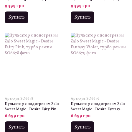
кристалл Swarovski
кристалл Swarovski
9 599 грн
9 599 грн
Купить
Купить
Артикул: SO6678
Артикул: SO6679
Пульсатор с подогревом Zalo
Пульсатор с подогревом Zalo
Sweet Magic - Desire Fairy Pink,
Sweet Magic - Desire Fantasy
турбо режим
Violet, турбо режим
6 699 грн
6 699 грн
Купить
Купить