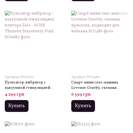
Артикул: SO6682
Артикул: SO7486
Пульсатор-вибратор с
Смарт мини секс-машина
вакуумной стимуляцией
Lovense Gravity, съемная
клитора Zalo - ROSE Thruster
присоска, подходит для
4 299 грн
6 399 грн
Strawberry Pink
вебкама
Купить
Купить