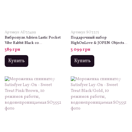
Артикул: AD33499
Артикул: SO3375
Вибропуля Adrien Lastic Pocket
Подарочный набор
Vibe Rabbit Black со
HighOnLove & JOPEN: Objects
стимулирующими ушками
of Desire (капли для клитора и
389 грн
3 099 грн
вибратор с кристаллами)
Купить
Купить