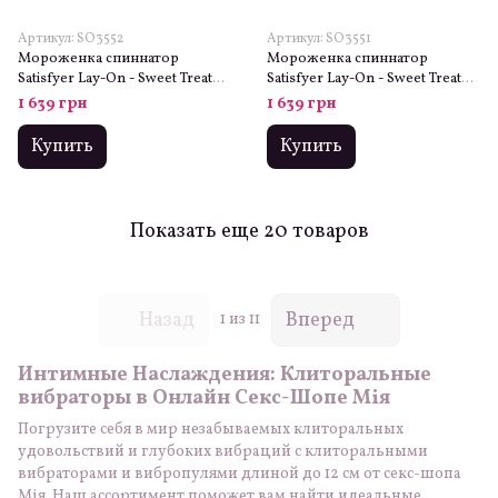
Артикул: SO3552
Артикул: SO3551
Мороженка спиннатор
Мороженка спиннатор
Satisfyer Lay-On - Sweet Treat
Satisfyer Lay-On - Sweet Treat
Pink/Brown, 10 режимов
Black/Gold, 10 режимов
1 639 грн
1 639 грн
работы, водонепроницаемая
работы, водонепроницаемая
Купить
Купить
Показать еще 20 товаров
Назад
Вперед
1
из 11
Интимные Наслаждения: Клиторальные
вибраторы в Онлайн Секс-Шопе
Мія
Погрузите себя в мир незабываемых клиторальных
удовольствий и глубоких вибраций с клиторальными
вибраторами и вибропулями длиной до 12 см от секс-шопа
Мія. Наш ассортимент поможет вам найти идеальные