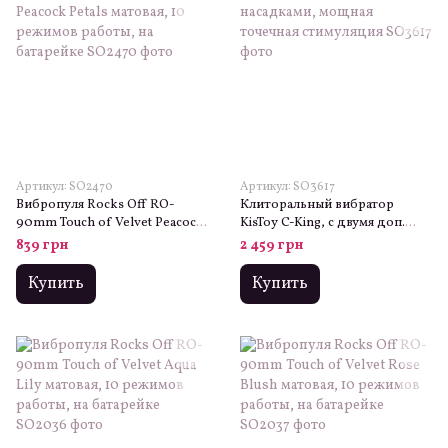
Артикул: SO2470
Артикул: SO3617
Вибропуля Rocks Off RO-
Клиторальный вибратор
90mm Touch of Velvet Peacock
KisToy C-King, с двумя доп.
Petals матовая, 10 режимов
насадками, мощная точечная
839 грн
2 459 грн
работы, на батарейке
стимуляция
Купить
Купить