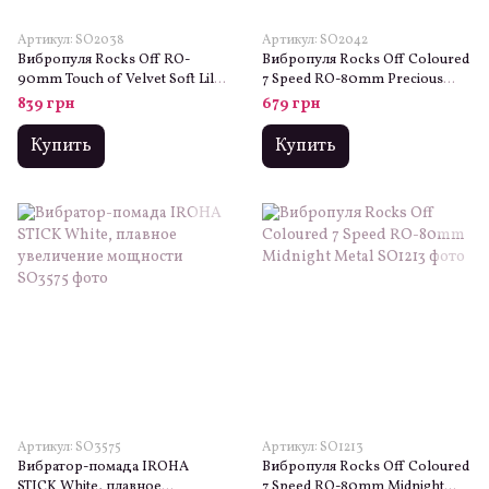
Артикул: SO2038
Артикул: SO2042
Вибропуля Rocks Off RO-
Вибропуля Rocks Off Coloured
90mm Touch of Velvet Soft Lilac
7 Speed RO-80mm Precious
матовая
Golden Passion
839 грн
679 грн
Купить
Купить
Артикул: SO3575
Артикул: SO1213
Вибратор-помада IROHA
Вибропуля Rocks Off Coloured
STICK White, плавное
7 Speed RO-80mm Midnight