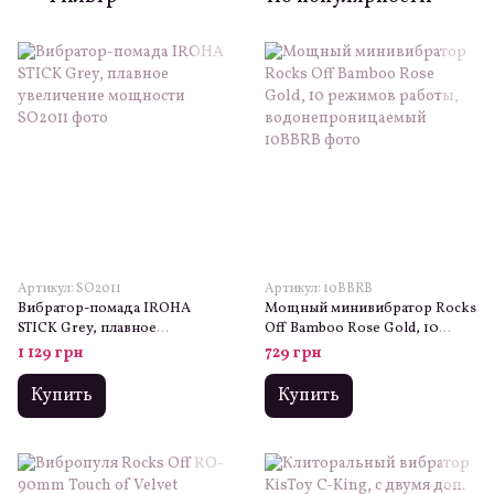
Артикул: SO2011
Артикул: 10BBRB
Вибратор-помада IROHA
Мощный минивибратор Rocks
STICK Grey, плавное
Off Bamboo Rose Gold, 10
увеличение мощности
режимов работы,
1 129 грн
729 грн
водонепроницаемый
Купить
Купить