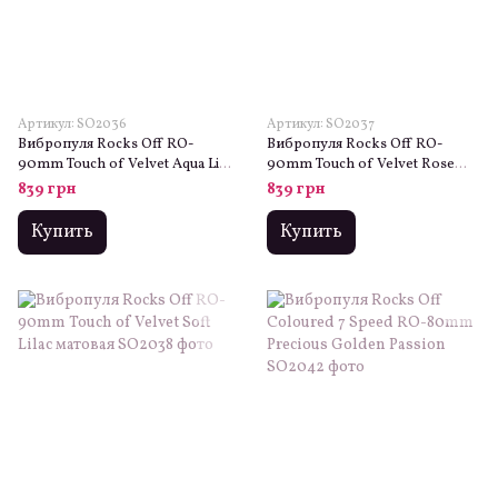
Артикул: SO2036
Артикул: SO2037
Вибропуля Rocks Off RO-
Вибропуля Rocks Off RO-
90mm Touch of Velvet Aqua Lily
90mm Touch of Velvet Rose
матовая, 10 режимов работы,
Blush матовая, 10 режимов
839 грн
839 грн
на батарейке
работы, на батарейке
Купить
Купить