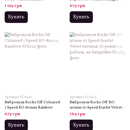
увеличение мощности
Metal
1 129 грн
679 грн
Купить
Купить
Артикул: SO1222
Артикул: SO2113
Вибропуля Rocks Off Coloured
Вибропуля Rocks Off RO-
7 Speed RO-80mm Rainbow
90mm 10 Speed Scarlet Velvet
матовая, 10 режимов работы,
679 грн
769 грн
на батарейке
Купить
Купить