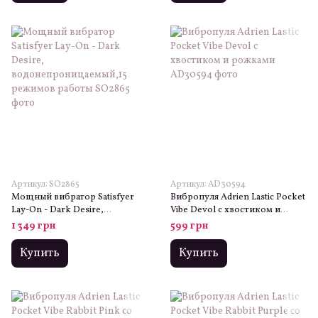
Артикул: SO2865
Артикул: AD30594
Мощный вибратор Satisfyer
Вибропуля Adrien Lastic Pocket
Lay-On - Dark Desire,
Vibe Devol с хвостиком и
водонепроницаемый,15
рожками
1 349 грн
599 грн
режимов работы
Купить
Купить